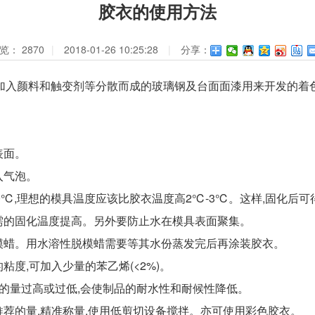
胶衣的使用方法
览：
2870
|
2018-01-26 10:25:28
|
分享：
入颜料和触变剂等分散而成的玻璃钢及台面面漆用来开发的着色
表面。
入气泡。
0℃,理想的模具温度应该比胶衣温度高2℃-3℃。这样,固化后
需的固化温度提高。另外要防止水在模具表面聚集。
蜡。用水溶性脱模蜡需要等其水份蒸发完后再涂装胶衣。
度,可加入少量的苯乙烯(<2%)。
剂的量过高或过低,会使制品的耐水性和耐候性降低。
荐的量,精准称量,使用低剪切设备搅拌。亦可使用彩色胶衣。