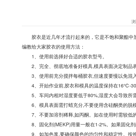
浏
胶衣是近几年才流行起来的，它是不饱和聚酯中加
编教给大家胶衣的使用方法：
1、使用前选择好合适的胶衣型号。
2、完全、彻底地准备好模具,模具表面决定制品
3、使用前充分搅拌每桶胶衣,但速度要慢以免混
4、开始作业前,胶衣和模具的温度保持在16℃-3
5、车间内相对湿度要低于80%,湿度大会导致所
6、模具表面需打蜡充分,不要使用含硅酮类的脱模
7、不要加溶剂稀释,如丙酮。如在使用时需较低的粘
8、固化剂(MEKP)用量一般在1-2%。如果固化
9、如加色浆,要确保颜色的均匀性和稳定性。按推